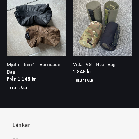
k
Mjölnir
Vidar
Gen4
V2
t
-
-
Barricade
Rear
s
Bag
Bag
e
r
Mjölnir Gen4 - Barricade
Vidar V2 - Rear Bag
i
Ordinarie
1 245 kr
Bag
pris
Ordinarie
Från 1 145 kr
e
SLUTSÅLD
pris
SLUTSÅLD
:
Länkar