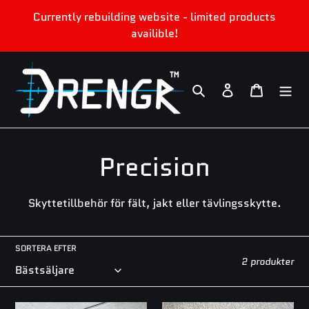
Gå
Currently rebuilding website - limited products
vidare
availible!
till
innehåll
Sök
Logga in
Varukor
P
Precision
r
Skyttetillbehör för fält, jakt eller tävlingsskytte.
o
d
SORTERA EFTER
2 produkter
u