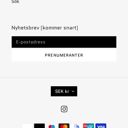
Sök
Nyhetsbrev (kommer snart)
PRENUMERANTER
V
SEK kr
A
L
Instagram
U
T
A
Betalningsmetoder